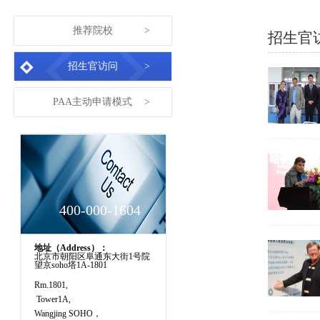
推荐院校
>
招生官
招生官访问
>
PAA主动申请模式
>
400-000-1604
地址（Address）：
北京市朝阳区阜通东大街1号院
望京soho塔1A-1801
Rm.1801,
Tower1A,
Wangjing SOHO，