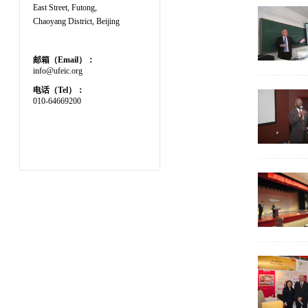
East Street, Futong,
Chaoyang District, Beijing
邮箱（Email）：
info@
ufeic.
org
电话（Tel）：
010-64669200