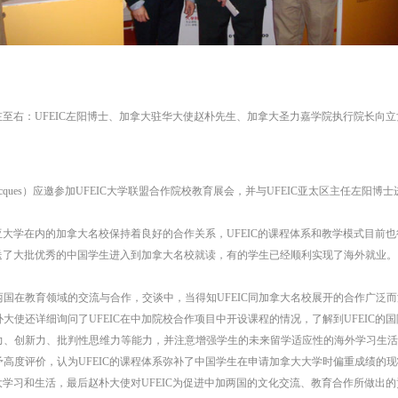
左至右：UFEIC左阳博士、加拿大驻华大使赵朴先生、加拿大圣力嘉学院执行院长向立
t-Jacques）应邀参加UFEIC大学联盟合作院校教育展会，并与UFEIC亚太区主任左阳
大学在内的加拿大名校保持着良好的合作关系，UFEIC的课程体系和教学模式目前
输送了大批优秀的中国学生进入到加拿大名校就读，有的学生已经顺利实现了海外就业。
教育领域的交流与合作，交谈中，当得知UFEIC同加拿大名校展开的合作广泛而深
大使还详细询问了UFEIC在中加院校合作项目中开设课程的情况，了解到UFEIC的
力、创新力、批判性思维力等能力，并注意增强学生的未来留学适应性的海外学习生活
高度评价，认为UFEIC的课程体系弥补了中国学生在申请加拿大大学时偏重成绩的
拿大学习和生活，最后赵朴大使对UFEIC为促进中加两国的文化交流、教育合作所做出